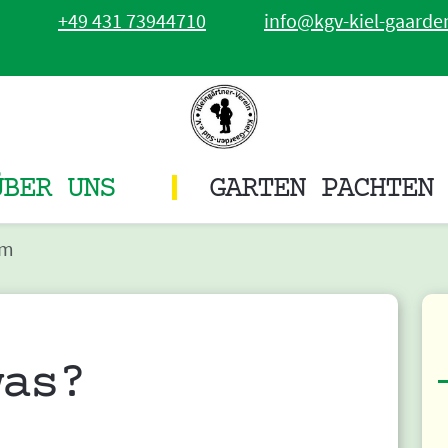
+49 431 73944710
info@kgv-kiel-gaarde
ÜBER UNS
GARTEN PACHTEN
mm
was?